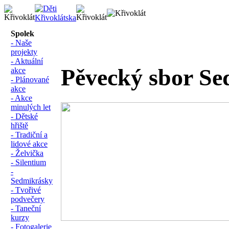
Spolek
- Naše
projekty
- Aktuální
Pěvecký sbor S
akce
- Plánované
akce
- Akce
minulých let
- Dětské
hřiště
- Tradiční a
lidové akce
- Želvička
- Silentium
-
Sedmikrásky
- Tvořivé
podvečery
- Taneční
kurzy
- Fotogalerie