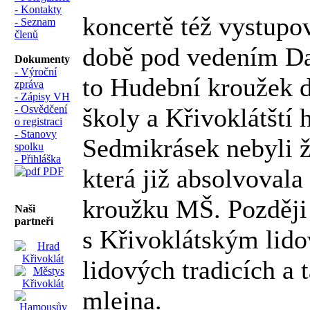
- Kontakty
koncertě též vystupov
- Seznam
členů
době pod vedením Da
Dokumenty
- Výroční
to Hudební kroužek 
zpráva
- Zápisy VH
školy a Křivoklátští 
- Osvědčení
o registraci
- Stanovy
Sedmikrásek nebyli ž
spolku
- Přihláška
která již absolvoval
PDF
kroužku MŠ. Později
Naši
partneři
s Křivoklátským lido
lidových tradicích a 
mlejna.