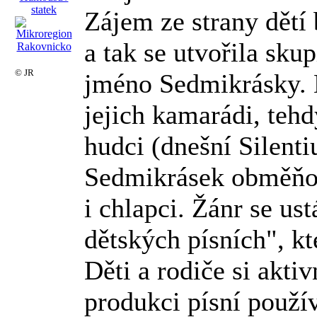
Zájem ze strany dětí 
a tak se utvořila skup
© JR
jméno Sedmikrásky. 
jejich kamarádi, teh
hudci (dnešní Silent
Sedmikrásek obměňova
i chlapci. Žánr se us
dětských písních", kt
Děti a rodiče si aktiv
produkci písní použív