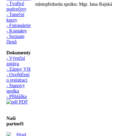
- Tvořivé
místopředseda spolku: Mgr. Jana Rajská
podvečery
- Taneční
kurzy
- Fotogalerie
- Kontakty
- Seznam
členů
Dokumenty
- Výroční
zpráva
- Zápisy VH
- Osvědčení
o registraci
- Stanovy
spolku
- Přihláška
PDF
Naši
partneři