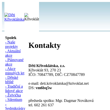
Spolek
- Naše
Kontakty
projekty
- Aktuální
akce
- Plánované
akce
Děti Křivoklátska, z.s.
- Akce
Křivoklát 93, 270 23
minulých let
IČO: 70847789, DIČ: CZ70847789
- Dětské
hřiště
e-mail: deti.krivoklatska@krivoklat.net
- Tradiční a
DS:
vm6bq5w
lidové akce
- Želvička
- Silentium
předseda spolku: Mgr. Dagmar Nováková
-
tel. 602 261 637
Sedmikrásky